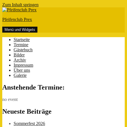
Zum Inhalt springen
Pfeifenclub Prex
Menü und Widgets
Startseite
Termine
Gästebuch
Bilder
Archiv
Impressum
Über uns
Galerie
Anstehende Termine:
no event
Neueste Beiträge
Sommerfest 2026