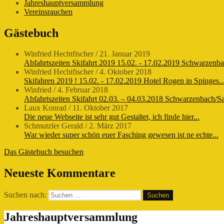
Jahreshauptversammlung
Vereinsrauchen
Gästebuch
Winfried Hechtfischer
/
21. Januar 2019
Abfahrtszeiten Skifahrt 2019 15.02. - 17.02.2019 Schwarzenba
Winfried Hechtfischer
/
4. Oktober 2018
Skifahren 2019 ! 15.02. - 17.02.2019 Hotel Rogen in Spinges..
Winfried
/
4. Februar 2018
Abfahrtszeiten Skifahrt 02.03. – 04.03.2018 Schwarzenbach/Saa
Laux Konrad
/
11. Oktober 2017
Die neue Webseite ist sehr gut Gestaltet, ich finde hier...
Schmutzler Gerald
/
2. März 2017
War wieder super schön euer Fasching gewesen ist ne echte...
Das Gästebuch besuchen
Neueste Kommentare
Suchen nach:
Jahreshauptversammlung