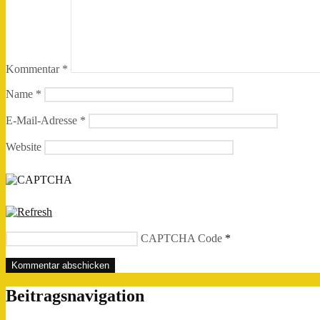
Kommentar
*
Name
*
E-Mail-Adresse
*
Website
CAPTCHA Code
*
Beitragsnavigation