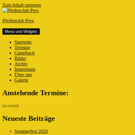
Zum Inhalt springen
Pfeifenclub Prex
Menü und Widgets
Startseite
Termine
Gästebuch
Bilder
Archiv
Impressum
Über uns
Galerie
Anstehende Termine:
no event
Neueste Beiträge
Sommerfest 2026