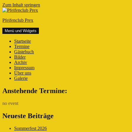
Zum Inhalt springen
Pfeifenclub Prex
Menü und Widgets
Startseite
Termine
Gästebuch
Bilder
Archiv
Impressum
Über uns
Galerie
Anstehende Termine:
no event
Neueste Beiträge
Sommerfest 2026