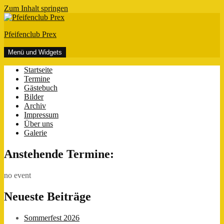
Zum Inhalt springen
Pfeifenclub Prex
Menü und Widgets
Startseite
Termine
Gästebuch
Bilder
Archiv
Impressum
Über uns
Galerie
Anstehende Termine:
no event
Neueste Beiträge
Sommerfest 2026