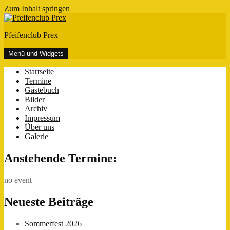
Zum Inhalt springen
Pfeifenclub Prex
Menü und Widgets
Startseite
Termine
Gästebuch
Bilder
Archiv
Impressum
Über uns
Galerie
Anstehende Termine:
no event
Neueste Beiträge
Sommerfest 2026