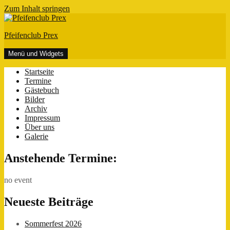
Zum Inhalt springen
Pfeifenclub Prex
Menü und Widgets
Startseite
Termine
Gästebuch
Bilder
Archiv
Impressum
Über uns
Galerie
Anstehende Termine:
no event
Neueste Beiträge
Sommerfest 2026