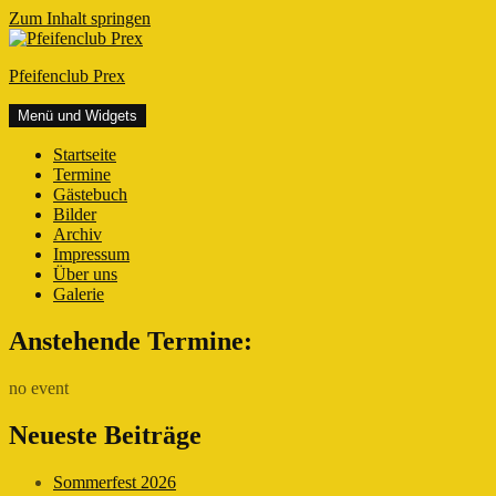
Zum Inhalt springen
Pfeifenclub Prex
Menü und Widgets
Startseite
Termine
Gästebuch
Bilder
Archiv
Impressum
Über uns
Galerie
Anstehende Termine:
no event
Neueste Beiträge
Sommerfest 2026