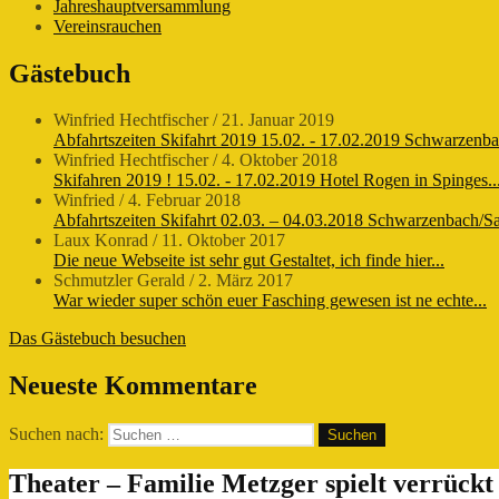
Jahreshauptversammlung
Vereinsrauchen
Gästebuch
Winfried Hechtfischer
/
21. Januar 2019
Abfahrtszeiten Skifahrt 2019 15.02. - 17.02.2019 Schwarzenba
Winfried Hechtfischer
/
4. Oktober 2018
Skifahren 2019 ! 15.02. - 17.02.2019 Hotel Rogen in Spinges..
Winfried
/
4. Februar 2018
Abfahrtszeiten Skifahrt 02.03. – 04.03.2018 Schwarzenbach/Saa
Laux Konrad
/
11. Oktober 2017
Die neue Webseite ist sehr gut Gestaltet, ich finde hier...
Schmutzler Gerald
/
2. März 2017
War wieder super schön euer Fasching gewesen ist ne echte...
Das Gästebuch besuchen
Neueste Kommentare
Suchen nach:
Theater – Familie Metzger spielt verrückt