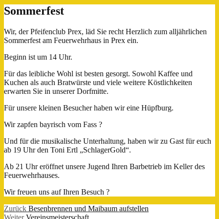
Sommerfest
Wir, der Pfeifenclub Prex, läd Sie recht Herzlich zum alljährlichen
Sommerfest am Feuerwehrhaus in Prex ein.
Beginn ist um 14 Uhr.
Für das leibliche Wohl ist besten gesorgt. Sowohl Kaffee und
Kuchen als auch Bratwürste und viele weitere Köstlichkeiten
erwarten Sie in unserer Dorfmitte.
Für unsere kleinen Besucher haben wir eine Hüpfburg.
Wir zapfen bayrisch vom Fass ?
Und für die musikalische Unterhaltung, haben wir zu Gast für euch
ab 19 Uhr den Toni Ertl „SchlagerGold“.
Ab 21 Uhr eröffnet unsere Jugend Ihren Barbetrieb im Keller des
Feuerwehrhauses.
Wir freuen uns auf Ihren Besuch ?
Beitragsnavigation
Vorheriger
Zurück
Besenbrennen und Maibaum aufstellen
Nächster
Beitrag:
Weiter
Vereinsmeisterschaft