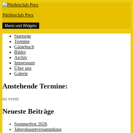
Zum
Inhalt
Pfeifenclub Prex
springen
Menü und Widgets
Startseite
Termine
Gästebuch
Bilder
Archiv
Impressum
Über uns
Galerie
Anstehende Termine:
no event
Neueste Beiträge
Sommerfest 2026
Jahreshauptversammlung