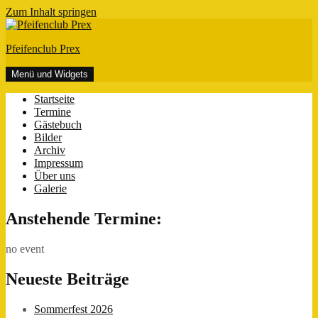
Zum Inhalt springen
Pfeifenclub Prex
Menü und Widgets
Startseite
Termine
Gästebuch
Bilder
Archiv
Impressum
Über uns
Galerie
Anstehende Termine:
no event
Neueste Beiträge
Sommerfest 2026