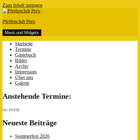
Zum Inhalt springen
Pfeifenclub Prex
Menü und Widgets
Startseite
Termine
Gästebuch
Bilder
Archiv
Impressum
Über uns
Galerie
Anstehende Termine:
no event
Neueste Beiträge
Sommerfest 2026