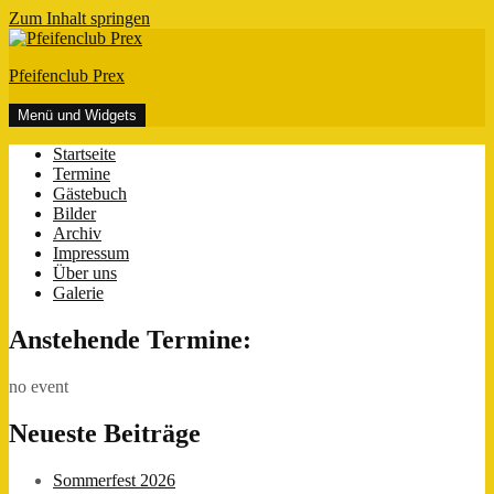
Zum Inhalt springen
Pfeifenclub Prex
Menü und Widgets
Startseite
Termine
Gästebuch
Bilder
Archiv
Impressum
Über uns
Galerie
Anstehende Termine:
no event
Neueste Beiträge
Sommerfest 2026